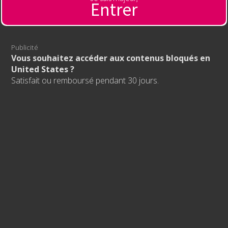
ngừng hot trên thị trường giải trí
Entrer
cờ bạc trực tuyến trong nhiều
năm liền. Hiện tại, nhà cái đang
Publicité
tập trung xây dựng một sân chơi
Vous souhaitez accéder aux contenus bloqués en
United States ?
đẳng cấp
Satisfait ou remboursé pendant 30 jours.
Địa Chỉ: 196 Đ. Thụy Khuê, Thuỵ
Khuê, Tây Hồ, Hà Nội, Việt Nam
Email:
yazminmansfield@gmail.com
Website:
https://gobet.bond/
Điện Thoại: (+84) 353946321
Hastags: #gobet #gobetcasino
#gobetbond #nhacaigobet